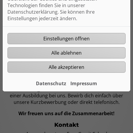
Technologien finden Sie in unserer
Datenschutzerklärung. Sie können Ihre
Einstellungen jederzeit ändern.
Einstellungen öffnen
Alle ablehnen
Liebe/r Bewerber/-in,
Interesse an einer neuen
Alle akzeptieren
Herausforderung?
Als Ansprechpartner der Firma Sanitär Gerrit Scheel
Datenschutz
Impressum
aus Flensburg freue ich mich über dein Interesse an
einer Ausbildung bei uns. Bewirb dich einfach über
unsere Kurzbewerbung oder direkt telefonisch.
Wir freuen uns auf die Zusammenarbeit!
Kontakt